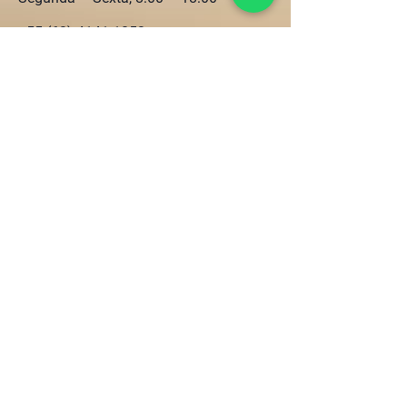
+55 (62) 4141-1053
holanda@holandaempresarial.com
22.513.456
/0001-98
SIGA NOSSAS REDES ;D
LINKS
Holanda Empresarial
Contato
Governança Corporativa
Gestão de Risco e Compliance