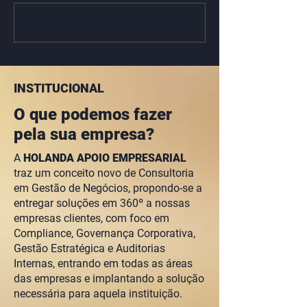
Escreva um comentário
Conheça nossos
VALUATION! Av
serviços!
de Empresas
INSTITUCIONAL
O que podemos fazer
pela sua empresa?
A
HOLANDA APOIO EMPRESARIAL
traz um conceito novo de Consultoria
em Gestão de Negócios, propondo-se a
entregar soluções em 360º a nossas
empresas clientes, com foco em
Compliance, Governança Corporativa,
Gestão Estratégica e Auditorias
Internas, entrando em todas as áreas
das empresas e implantando a solução
necessária para aquela instituição.