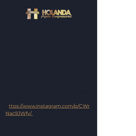
4 de dez. de 2021
1 min de leitura
Dois dias do ano que
você não pode fazer
nada!
Atualizado:
29 de abr. de 2022
Aprenda com o ontem, viva o hoje, 
planeje o amanhã! 
h
ttps://www.instagram.com/p/CWr
Nac9JWfy/ 