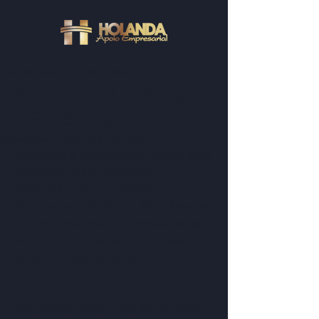
4 de dez. de 2021
1 min de leitura
VALUATION! Avaliação
de Empresas
Atualizado:
29 de abr. de 2022
Valuation é o termo em inglês para 
“Avaliação de Empresas”, 
“Valoração de Empresas” e 
“Arbitragem de Valor”. Esta área de 
finanças estuda o processo de se 
avaliar o valor de determinado 
ativo, financeiro ou real. 
Avaliações podem ser feitas sobre 