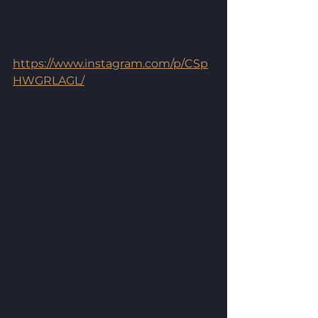
não perca nada por aqui ou se 
preferir nos mande uma 
mensagem pelo nosso WhatsApp! 
https://www.instagram.com/p/CSp
HWGRLAGL/
Artigos