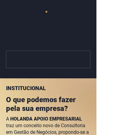
Comentários
Escreva um comentário
Dê um “UP” na sua
Conheça noss
empresa!
serviços!
INSTITUCIONAL
O que podemos fazer
pela sua empresa?
A
HOLANDA APOIO EMPRESARIAL
traz um conceito novo de Consultoria
em Gestão de Negócios, propondo-se a