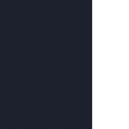
os ativos (por exemplo, 
investimentos em títulos e valores 
mobiliários, tais como estoques, 
opções, empresas ou ativos 
intangíveis tais como patentes e 
marcas comerciais) ou sobre 
passivos (por exemplo, bonds 
emitidos por uma empresa). 
São necessárias avaliações por 
vários motivos, como transações 
de análise de investimentos, 
orçamento de capital, fusão e 
aquisição, relatórios financeiros, 
eventos tributáveis para 
determinar a responsabilidade 
tributária e em contencioso, e 
também como medida de gestão. 
Por enquanto é só, mas se quiser 
saber mais ligue as notificações e 