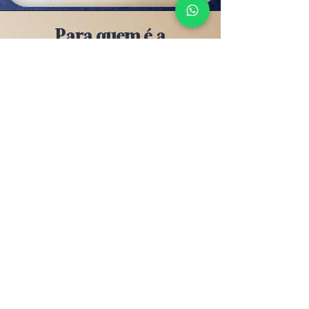
Para quem é a
Consultoria?
Donos/sócios de uma PME (Pequena
ou Média Empresa), super envolvido
no operacional e cansado de não ter o
retorno que pretendia do seu negócio,
seja em percepção de sucesso, tempo
livre ou lucro;
á pensou em desistir ou vender o
J
negócio e tem medo de investir em
consultoria porque já não tem retorno
financeiro agora, imagina para
investimento.
Já tentou realizar mudanças, mas
nunca teve clareza do passo a passo
nem teve acesso à um método claro
com resultados práticos e