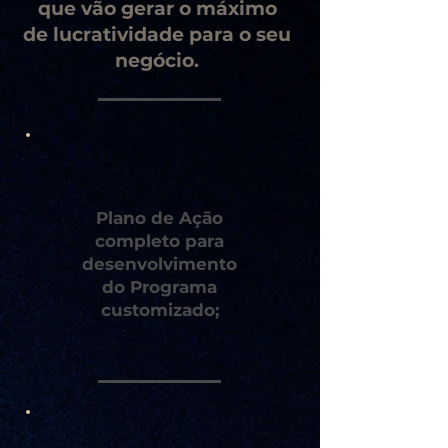
que vão gerar o máximo
de lucratividade para o seu
negócio.
Plano de Ação
completo para
desenvolvimento
do Programa
customizado;