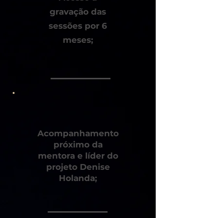
gravação das
sessões por 6
meses;
Acompanhamento
próximo da
mentora e líder do
projeto Denise
Holanda;