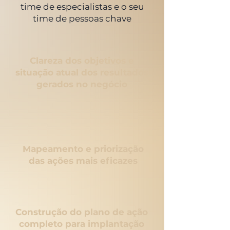
time de especialistas e o seu
time de pessoas chave
Clareza dos objetivos e
situação atual dos resultados
gerados no negócio
Mapeamento e priorização
das ações mais eficazes
Construção do plano de ação
completo para implantação