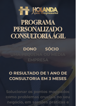
PROGRAMA
PERSONALIZADO
CONSULTORIA ÁGIL
VOCÊ
DONO
OU
SÓCIO
DE
UMA PEQUENA OU MÉDIA
EMPRESA
O RESULTADO DE 1 ANO DE
CONSULTORIA EM 3 MESES
Solucionar os pontos mapeados
como problemas cruciais no seu
negócio, em sessões práticas e