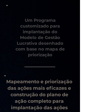
Um Programa
customizado para
implantação do
Modelo de Gestão
Lucrativa desenhado
com base no mapa de
priorização
Mapeamento e priorização
das ações mais eficazes e
construção do plano de
ação completo para
implantação das ações