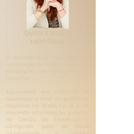
QUEM É NOSSA
MENTORA?
É fundadora e CEO desde a
concepção de nossa empresa e
estrategista em inteligência de
negócios.
Especialista em melhoria de
resultados e nível de gestão de
negócios no Brasil, há 14 anos,
elevando empresas ao patamar
de Gestão de Excelência e
corrigindo gaps de baixa
lucratividade e pouca