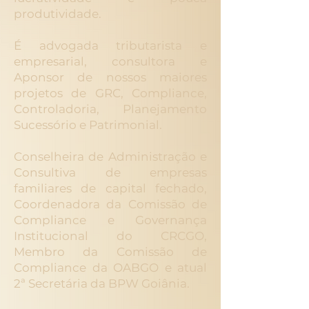
produtividade.
É advogada tributarista e
empresarial, consultora e
Aponsor de nossos maiores
projetos de GRC, Compliance,
Controladoria, Planejamento
Sucessório e Patrimonial.
Conselheira de Administração e
Consultiva de empresas
familiares de capital fechado,
Coordenadora da Comissão de
Compliance e Governança
Institucional do CRCGO,
Membro da Comissão de
Compliance da OABGO e atual
2ª Secretária da BPW Goiânia.