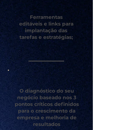
Ferramentas
editáveis e links para
implantação das
tarefas e estratégias;
O diagnóstico do seu
negócio baseado nos 3
pontos críticos definidos
para o crescimento da
empresa e melhoria de
resultados