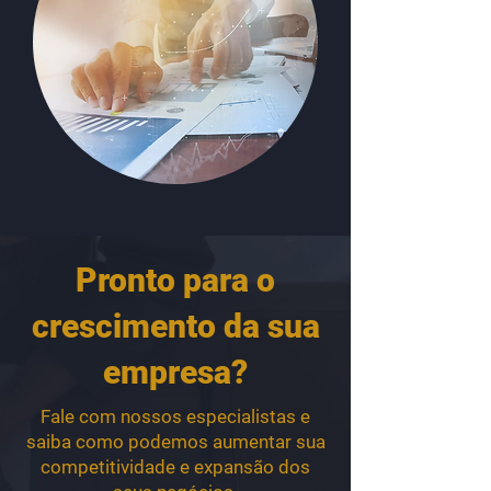
Pronto para o
crescimento da sua
empresa?
Fale com nossos especialistas e
saiba como podemos aumentar sua
competitividade e expansão dos