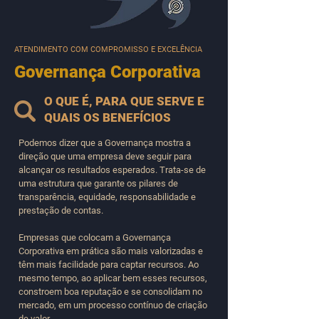
ATENDIMENTO COM COMPROMISSO E EXCELÊNCIA
Governança Corporativa
O QUE É, PARA QUE SERVE E
QUAIS OS BENEFÍCIOS
Podemos dizer que a Governança mostra a
direção que uma empresa deve seguir para
alcançar os resultados esperados. Trata-se de
uma estrutura que garante os pilares de
transparência, equidade, responsabilidade e
prestação de contas.
Empresas que colocam a Governança
Corporativa em prática são mais valorizadas e
têm mais facilidade para captar recursos. Ao
mesmo tempo, ao aplicar bem esses recursos,
constroem boa reputação e se consolidam no
mercado, em um processo contínuo de criação
de valor.