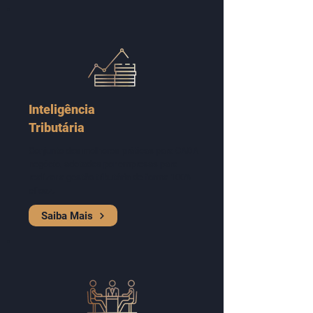
Inteligência
Tributária
Conjunto das melhores práticas para CADA
negócio, adotadas por empresas para
realizar a gestão tributária de forma 100%
eficaz.
Saiba Mais