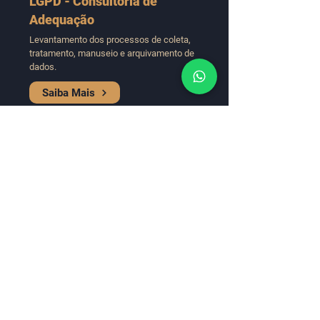
LGPD - Consultoria de
Adequação
Levantamento dos processos de coleta,
tratamento, manuseio e arquivamento de
dados.
Saiba Mais
Auditoria
Interna
Aponta as falhas, os processos
comprometidos e os prejuízos sofridos e
potenciais, contribuindo para a melhoria da
gestão