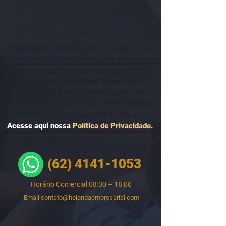
Seus dados são coletados e tratados com
base na Lei Geral de Proteção de Dados
Pessoais (LGPD) e de acordo com nossa
política de privacidade. Manter sua
privacidade é nosso dever legal e seu
cadastro só será coletado a partir de sua
manifestação livre, informada e inequívoca.
Acesse aqui nossa
Política de Privacidade.
(62) 4141-1053
Horário Comercial 08:00 – 18:00
Email
contato@holandaempresarial.com