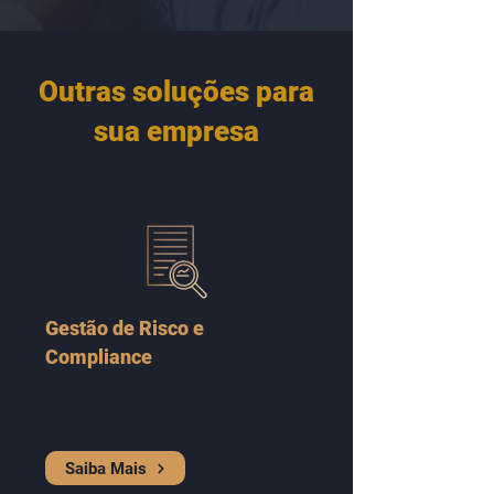
Outras soluções para
sua empresa
Gestão de Risco e
Compliance
Gerencimento de riscos presentes em
qualquer operação respondendo com
praticidade.
Saiba Mais