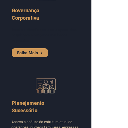
Governança
Corporativa
Mostra a direção que uma empresa deve
seguir para alcançar os resultados
esperados.
Saiba Mais
Planejamento
Sucessório
Abarca a análise da estrutura atual de
operações, núcleos familiares, empresas