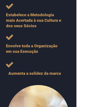
Estabelece a Metodologia
mais Acertada à sua Cultura e
dos seus Sócios
Envolve toda a Organização
em sua Execução
Aumenta a solidez da marca