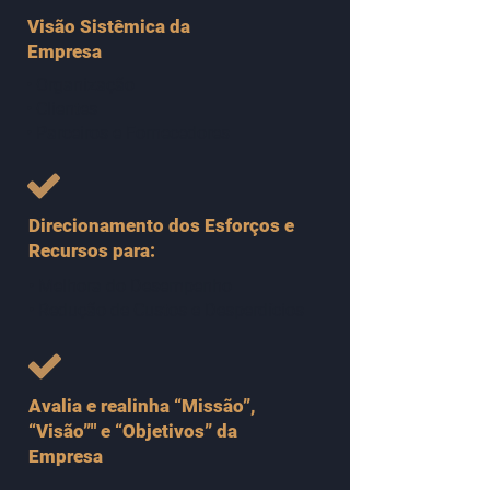
Visão Sistêmica da
Empresa
• Organização
• Clientes
• Parceiros e Fornecedores
Direcionamento dos Esforços e
Recursos para:
• Melhora do Desempenho
• Redução de Custos e Desperdícios
Avalia e realinha “Missão”,
“Visão”" e “Objetivos” da
Empresa