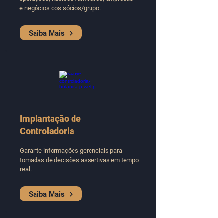
e negócios dos sócios/grupo.
Saiba Mais
Implantação de
Controladoria
Garante informações gerenciais para
tomadas de decisões assertivas em tempo
real.
Saiba Mais