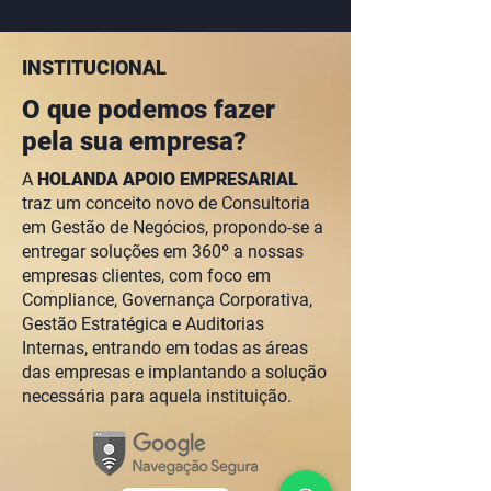
dobrar seus resultados
chave para o 
na empresa!
empresarial! Ma
que significa i
INSTITUCIONAL
mesmo?
O que podemos fazer
pela sua empresa?
A
HOLANDA APOIO EMPRESARIAL
traz um conceito novo de Consultoria
em Gestão de Negócios, propondo-se a
entregar soluções em 360º a nossas
empresas clientes, com foco em
Compliance, Governança Corporativa,
Gestão Estratégica e Auditorias
Internas, entrando em todas as áreas
das empresas e implantando a solução
necessária para aquela instituição.