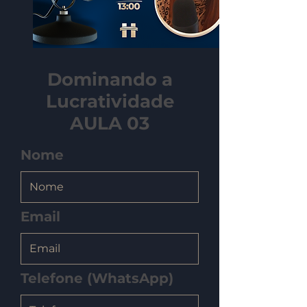
Dominando a
Lucratividade
AULA 03
Nome
Email
Telefone (WhatsApp)