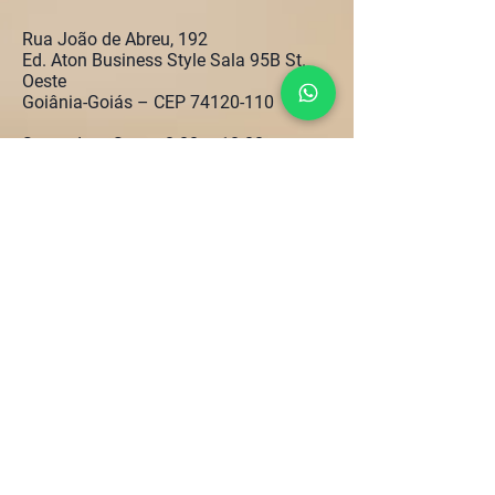
Rua João de Abreu, 192
Ed. Aton Business Style Sala 95B St.
Oeste
Goiânia-Goiás – CEP
74120-110
Segunda – Sexta, 8:00 – 18:00
+55 (62) 4141-1053
holanda@holandaempresarial.com
22.513.456
/0001-98
SIGA NOSSAS REDES ;D
LINKS