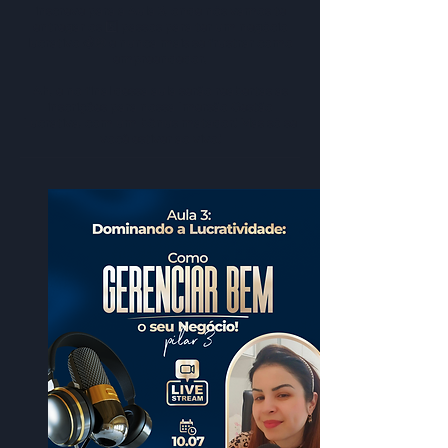
inscreve para a Aula 3, onde nós vamos te
entregar os 5️⃣ passos para ter um negócio
lucrativo 💰🤑 e nunca mais se frustrar como
empreendedor.
Ah, e no final dessa aula serão reabertas as
inscrições para nossa Imersão Gestão
Lucrativa, com um bônus matador! Mas só se
você estiver ao vivo!