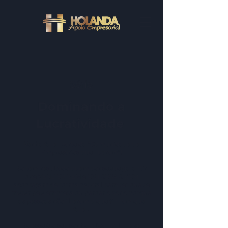
Série
Dominando a
Lucratividade
Venha fazer parte da “Comunidade de
Empresários que Lucram”!
Só tem resultado quem consegue garantir
que VENDER BEM e ENTREGAR BEM
aconteçam de forma natural, sem ter que se
matar pela empresa ou perder o sono porque
as pessoas não fizeram o que tinham que
fazer.
Se esse é o seu sonho, clica no link e se